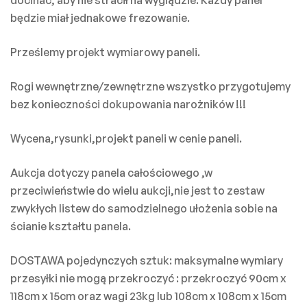
docinać, aby nie stracił na wyglądzie. Każdy panel
będzie miał jednakowe frezowanie.
Prześlemy projekt wymiarowy paneli.
Rogi wewnętrzne/zewnętrzne wszystko przygotujemy
bez konieczności dokupowania narożników !!!
Wycena,rysunki,projekt paneli w cenie paneli.
Aukcja dotyczy panela całościowego ,w
przeciwieństwie do wielu aukcji,nie jest to zestaw
zwykłych listew do samodzielnego ułożenia sobie na
ścianie kształtu panela.
DOSTAWA pojedynczych sztuk: maksymalne wymiary
przesyłki nie mogą przekroczyć : przekroczyć 90cm x
118cm x 15cm oraz wagi 23kg lub 108cm x 108cm x 15cm