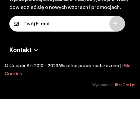
dowiedzieć się o nowych wzorach i promocjach.
E
-
m
a
Kontakt
i
l
© Cooper Art 2010 – 2023 Wszelkie prawa zastrzeżone |
Pliki
*
Cookies
Wykonanie:
UltraGraf.pl