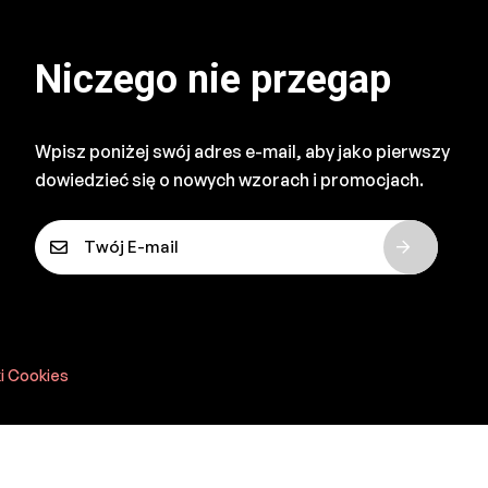
Niczego nie przegap
Wpisz poniżej swój adres e-mail, aby jako pierwszy
dowiedzieć się o nowych wzorach i promocjach.
E
-
m
a
i
l
ki Cookies
*