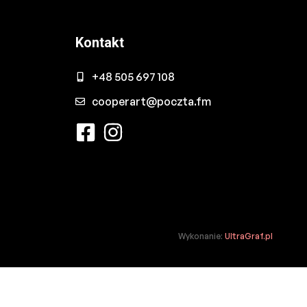
Kontakt
+48 505 697 108
cooperart@poczta.fm
Wykonanie:
UltraGraf.pl