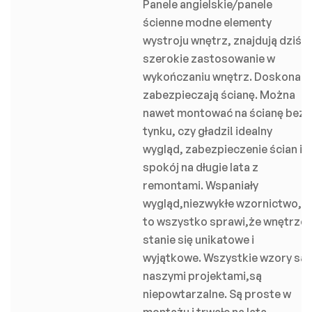
Panele angielskie/panele
ścienne modne elementy
wystroju wnętrz, znajdują dziś
szerokie zastosowanie w
wykończaniu wnętrz. Doskonale
zabezpieczają ścianę. Można
nawet montować na ścianę bez
tynku, czy gładzi! idealny
wygląd, zabezpieczenie ścian i
spokój na długie lata z
remontami. Wspaniały
wygląd,niezwykłe wzornictwo,
to wszystko sprawi,że wnętrze
stanie się unikatowe i
wyjątkowe. Wszystkie wzory są
naszymi projektami,są
niepowtarzalne. Są proste w