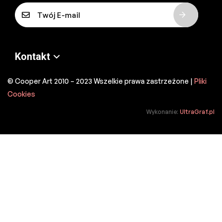
E
-
m
a
Kontakt
i
l
© Cooper Art 2010 – 2023 Wszelkie prawa zastrzeżone |
Pliki
*
Cookies
Wykonanie:
UltraGraf.pl