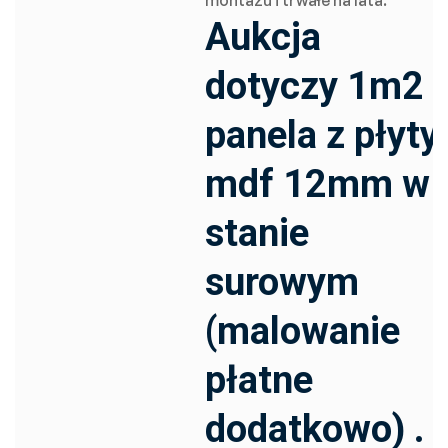
montażu i trwałe na lata.
Aukcja
dotyczy 1m2
panela z płyty
mdf 12mm w
stanie
surowym
(malowanie
płatne
dodatkowo) .