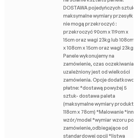
DOSTAWA pojedyńczych sztuk:
maksymalne wymiary przesyłki
nie mogą przekroczyć :
przekroczyć 90cm x 119cm x
15cm oraz wagi 23kg lub 108cm
x 108cm x 15cm oraz wagi 23kg.
Panele wykonujemy na
zamówienie, czas oczekiwania
uzależniony jest od wielkości
zamówienia. Opcje dodatkowo
płatne: *dostawą powyżej 5
sztuk- dostawa paleta
(maksymalne wymiary produktu
118cm x 78cm) *Malowanie *inny
wzór/model *wymiar wzoru pod
zamówienie,odbiegające od
standardowej opcji *listwa