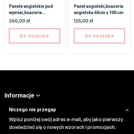
Panele angielskie pod
Panel angielski,boazeria
wymiar,boazeria
angielska 60cm x 100 cm
angielska, panel ścienny
260,00
zł
125,00
zł
Do koszyka
Do koszyka
Informacje
Niczego nie przegap
Wpisz poniżej swój adres e-mail, aby jako pierwszy
dowiedzieć się o nowych wzorach i promocjach.