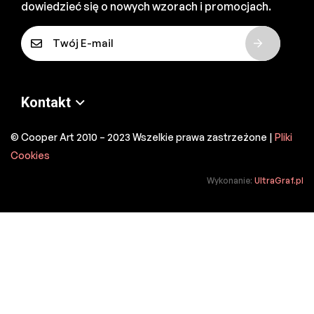
dowiedzieć się o nowych wzorach i promocjach.
E
-
m
a
Kontakt
i
l
© Cooper Art 2010 – 2023 Wszelkie prawa zastrzeżone |
Pliki
*
Cookies
Wykonanie:
UltraGraf.pl