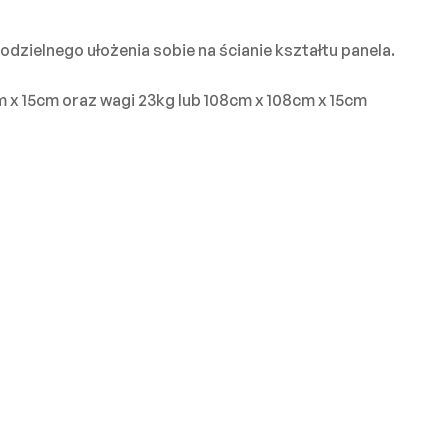
odzielnego ułożenia sobie na ścianie kształtu panela.
x 15cm oraz wagi 23kg lub 108cm x 108cm x 15cm