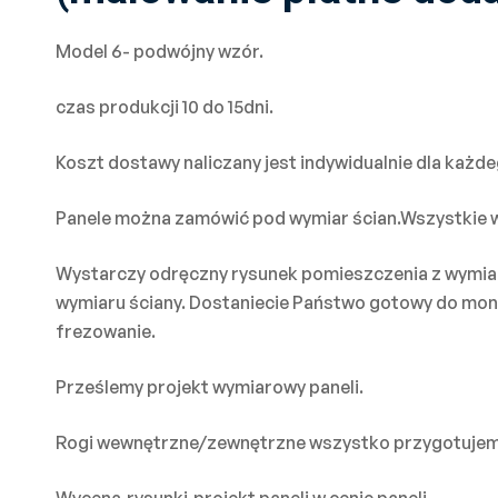
Model 6- podwójny wzór.
czas produkcji 10 do 15dni.
Koszt dostawy naliczany jest indywidualnie dla każ
Panele można zamówić pod wymiar ścian.Wszystkie
Wystarczy odręczny rysunek pomieszczenia z wymiar
wymiaru ściany. Dostaniecie Państwo gotowy do monta
frezowanie.
Prześlemy projekt wymiarowy paneli.
Rogi wewnętrzne/zewnętrzne wszystko przygotujemy
Wycena,rysunki,projekt paneli w cenie paneli.