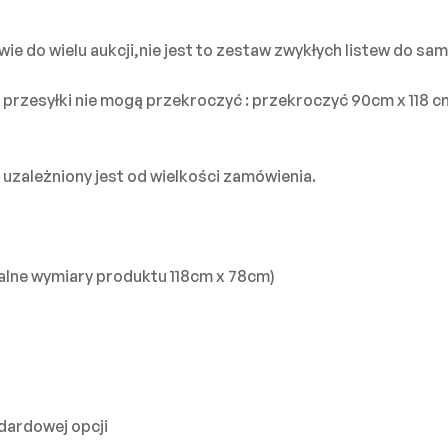
e do wielu aukcji,nie jest to zestaw zwykłych listew do sam
zesyłki nie mogą przekroczyć : przekroczyć 90cm x 118 cm 
uzależniony jest od wielkości zamówienia.
lne wymiary produktu 118cm x 78cm)
dardowej opcji