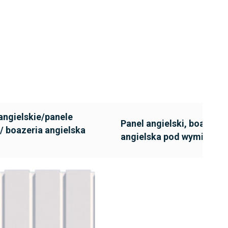
angielskie/panele
Panel angielski, boazeria
/ boazeria angielska
angielska pod wymiar