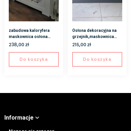
zabudowa kaloryfera
Osłona dekoracyjna na
maskownica osłona
grzejnik,maskownica
grzejnika pod wymiar
pod wymiar
238,00
zł
215,00
zł
Do koszyka
Do koszyka
Informacje