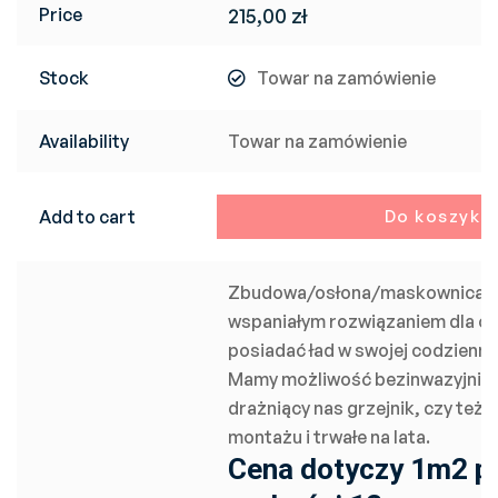
Price
215,00
zł
Stock
Towar na zamówienie
Availability
Towar na zamówienie
Add to cart
Do koszyka
Zbudowa/osłona/maskownica na 
wspaniałym rozwiązaniem dla o
posiadać ład w swojej codzienne
Mamy możliwość bezinwazyjnie 
drażniący nas grzejnik, czy też 
montażu i trwałe na lata.
Cena dotyczy 1m2 pł