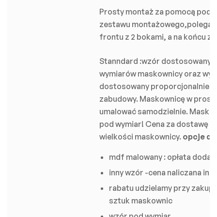
Prosty montaż za pomocą pod
zestawu montażowego,polegają
frontu z 2 bokami, a na końcu z 
Stanndard :wzór dostosowany p
wymiarów maskownicy oraz wys
dostosowany proporcjonalnie do
zabudowy. Maskownicę w prost
umalować samodzielnie. Masko
pod wymiar! Cena za dostawę uz
wielkości maskownicy.
opcje d
mdf malowany : opłata doda
inny wzór -cena naliczana ind
rabatu udzielamy przy zakup
sztuk maskownic
wzór pod wymiar