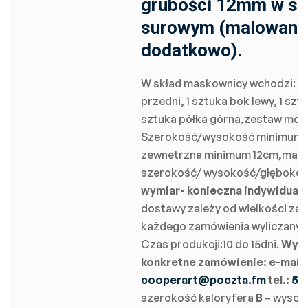
grubości 12mm w st
surowym (malowanie
dodatkowo).
W skład maskownicy wchodzi: 1 
przedni, 1 sztuka bok lewy, 1 szt
sztuka półka górna,zestaw mont
Szerokość/wysokość minimum 
zewnetrzna minimum 12cm,mak
szerokość/ wysokość/głębokoś
wymiar- konieczna indywidual
dostawy zależy od wielkości za
każdego zamówienia wyliczany je
Czas produkcji:10 do 15dni.
Wymi
konkretne zamówienie:
e-mail:
cooperart@poczta.fm
tel.:
50
szerokość kaloryfera
B
– wysok