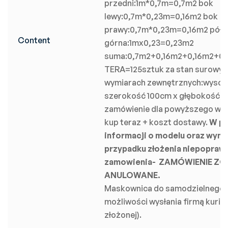
przedni:1m*0,7m=0,7m2 bok
lewy:0,7m*0,23m=0,16m2 bok
prawy:0,7m*0,23m=0,16m2 półk
Content
górna:1mx0,23=0,23m2
suma:0,7m2+0,16m2+0,16m2+0,
TERA=125sztuk za stan surowy 
wymiarach zewnętrznych:wysok
szerokość 100cm x głębokość 
zamówienie dla powyższego wym
kup teraz + koszt dostawy.
W pr
informacji o modelu oraz wymi
przypadku złożenia niepopra
zamowienia- ZAMÓWIENIE ZO
ANULOWANE.
Maskownica do samodzielnego z
możliwości wysłania firmą kuri
złożonej).