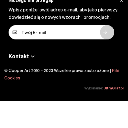
Niczego nie przegap
Wpisz poniżej swój adres e-mail, aby jako pierwszy
dowiedzieć się o nowych wzorach i promocjach.
E
-
m
a
Kontakt
i
l
© Cooper Art 2010 – 2023 Wszelkie prawa zastrzeżone |
Pliki
*
Cookies
Wykonanie:
UltraGraf.pl