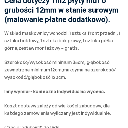
Cena dotyczy 1m2 płyty mdf o
grubości 12mm w stanie surowym
(malowanie płatne dodatkowo).
W skład maskownicy wchodzi: 1 sztuka front przedni, 1
sztuka bok lewy, 1 sztuka bok prawy, 1 sztuka półka
górna,zestaw montażowy – gratis.
Szerokość/wysokość minimum 35cm, głębokość
zewnetrzna minimum 12cm,maksymalna szerokość/
wysokość/głębokość 120cm.
Inny wymiar- konieczna indywidualna wycena.
Koszt dostawy zależy od wielkości zabudowy, dla
każdego zamówienia wyliczany jest indywidualnie.
Czas produkcji:10 do 15dni.