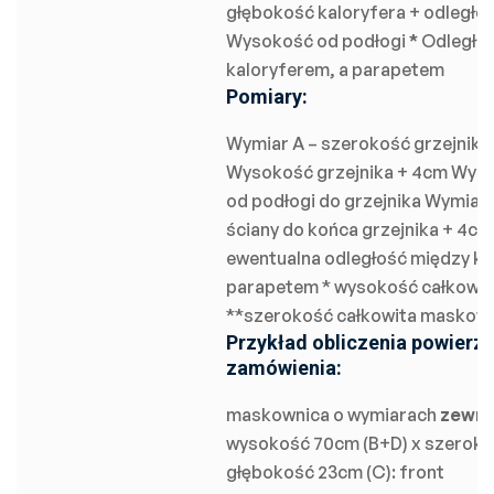
głębokość kaloryfera + odległo
Wysokość od podłogi
*
Odległoś
kaloryferem, a parapetem
Pomiary:
Wymiar A – szerokość grzejnika
Wysokość grzejnika + 4cm Wymi
od podłogi do grzejnika Wymiar
ściany do końca grzejnika + 4cm
ewentualna odległość między ka
parapetem * wysokość całkowi
**szerokość całkowita maskow
Przykład obliczenia powierzc
zamówienia:
maskownica o wymiarach
zewnę
wysokość 70cm (B+D) x szerokoś
głębokość 23cm (C): front