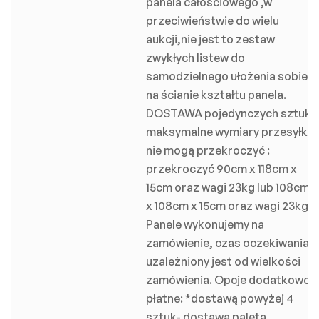
panela całościowego ,w
przeciwieństwie do wielu
aukcji,nie jest to zestaw
zwykłych listew do
samodzielnego ułożenia sobie
na ścianie kształtu panela.
DOSTAWA pojedynczych sztuk:
maksymalne wymiary przesyłki
nie mogą przekroczyć :
przekroczyć 90cm x 118cm x
15cm oraz wagi 23kg lub 108cm
x 108cm x 15cm oraz wagi 23kg.
Panele wykonujemy na
zamówienie, czas oczekiwania
uzależniony jest od wielkości
zamówienia. Opcje dodatkowo
płatne: *dostawą powyżej 4
sztuk- dostawa paleta