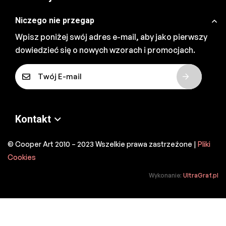
Niczego nie przegap
Wpisz poniżej swój adres e-mail, aby jako pierwszy
dowiedzieć się o nowych wzorach i promocjach.
E
-
m
a
Kontakt
i
l
© Cooper Art 2010 – 2023 Wszelkie prawa zastrzeżone |
Pliki
*
Cookies
Wykonanie:
UltraGraf.pl