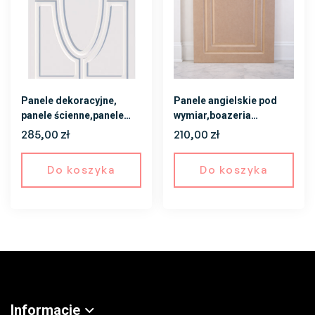
Panele dekoracyjne,
Panele angielskie pod
panele ścienne,panele
wymiar,boazeria
angielskie
angielska, panel ścienny
285,00
zł
210,00
zł
Do koszyka
Do koszyka
Informacje