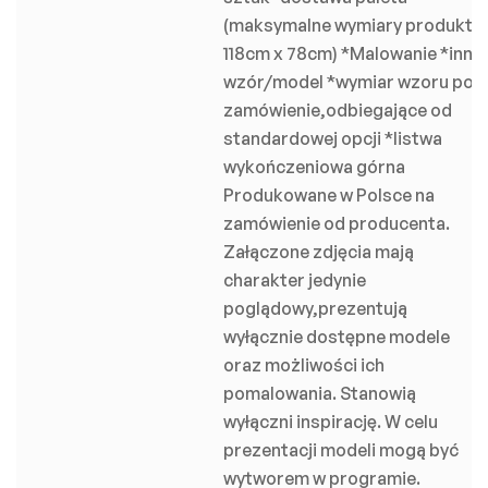
(maksymalne wymiary produktu
118cm x 78cm) *Malowanie *inny
wzór/model *wymiar wzoru pod
zamówienie,odbiegające od
standardowej opcji *listwa
wykończeniowa górna
Produkowane w Polsce na
zamówienie od producenta.
Załączone zdjęcia mają
charakter jedynie
poglądowy,prezentują
wyłącznie dostępne modele
oraz możliwości ich
pomalowania. Stanowią
wyłączni inspirację. W celu
prezentacji modeli mogą być
wytworem w programie.